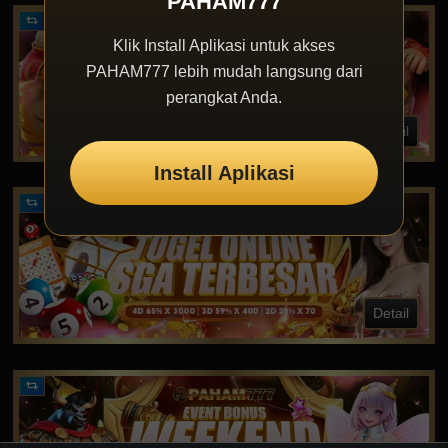
PAHAM777
Klik Install Aplikasi untuk akses
PAHAM777 lebih mudah langsung dari
perangkat Anda.
Detail
Install Aplikasi
Detail