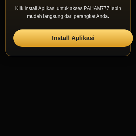
Klik Install Aplikasi untuk akses PAHAM777 lebih
mudah langsung dari perangkat Anda.
Install Aplikasi