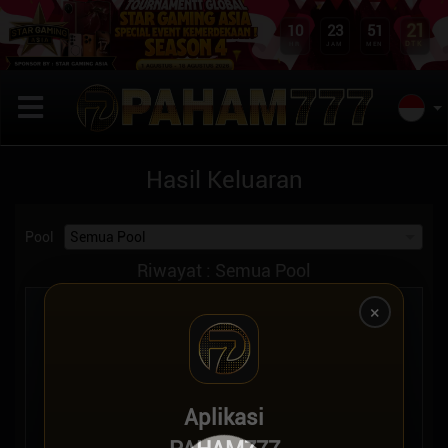
21
10
23
51
DTK
HR
JAM
MEN
Hasil Keluaran
Pool
Riwayat :
Semua Pool
×
Aplikasi