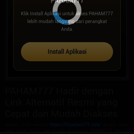
PAHAM777
Tidak Ada Record
Klik Install Aplikasi untuk akses PAHAM777
Tersedia
lebih mudah langsung dari perangkat
Anda.
Tidak ada hasil lotto yang
Install Aplikasi
tersedia di sistem
PAHAM777 Hadir dengan
Link Alternatif Resmi yang
Cepat dan Mudah Diakses
Apabila Anda mencari
https://02paham777.com/
dengan akses
yang cepat, stabil, dan mudah digunakan,
PAHAM777
menjadi