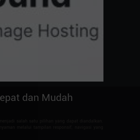
Cepat dan Mudah
enjadi salah satu pilihan yang dapat diandalkan.
aman melalui tampilan responsif, navigasi yang