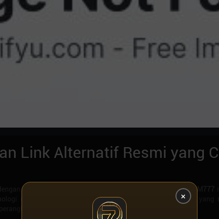
n Link Alternatif Resmi yang 
engan akses yang cepat, stabil, dan mudah digunakan,
PAHAM777
m
×
ologi modern, PAHAM777 menghadirkan pengalaman digital yang ny
 perangkat.