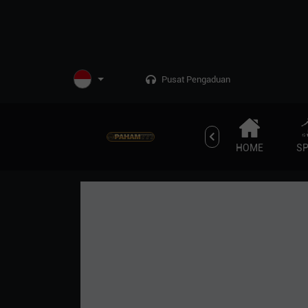
Pusat Pengaduan
HOME
S