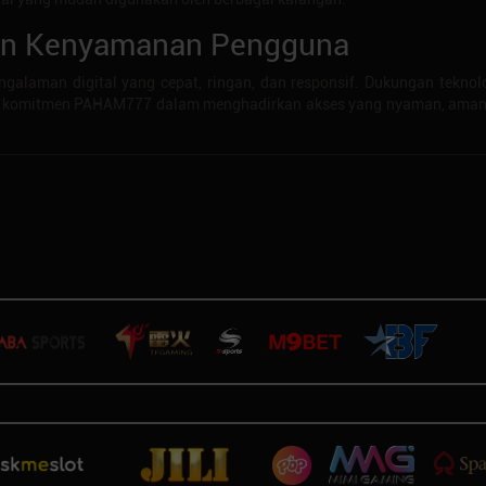
n Kenyamanan Pengguna
galaman digital yang cepat, ringan, dan responsif. Dukungan teknolo
ri komitmen PAHAM777 dalam menghadirkan akses yang nyaman, aman, 