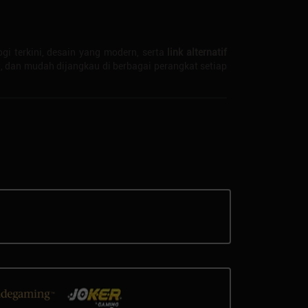
gi terkini, desain yang modern, serta
link alternatif
dan mudah dijangkau di berbagai perangkat setiap